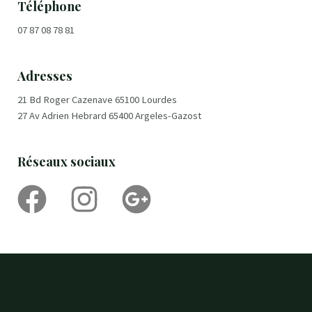
Téléphone
07 87 08 78 81
Adresses
21 Bd Roger Cazenave 65100 Lourdes
27 Av Adrien Hebrard 65400 Argeles-Gazost
Réseaux sociaux
F
I
G
a
n
o
c
s
o
e
t
g