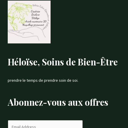
b
a
l
o
g
e
o
r
-
k
a
p
m
l
u
Héloïse, Soins de Bien-Être
s
prendre le temps de prendre soin de soi.
Abonnez-vous aux offres